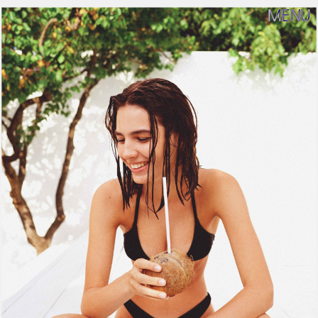
M
E
N
U